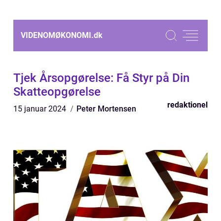
VIDENOMØKONOMI.
dk
Tjek Årsopgørelse: Få Styr på Din
Skatteopgørelse
redaktionel
15 januar 2024
Peter Mortensen