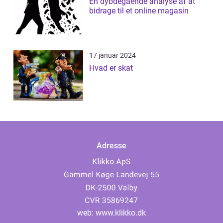
En dybdegående analyse af at
bidrage til et online magasin
17 januar 2024
Hvad er skat
Adresse
web:
www.klikko.dk