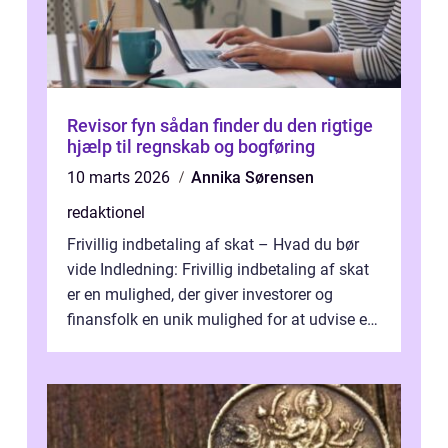
Revisor fyn sådan finder du den rigtige
hjælp til regnskab og bogføring
10 marts 2026
Annika Sørensen
redaktionel
Frivillig indbetaling af skat – Hvad du bør
vide Indledning: Frivillig indbetaling af skat
er en mulighed, der giver investorer og
finansfolk en unik mulighed for at udvise et
højere niveau af a...