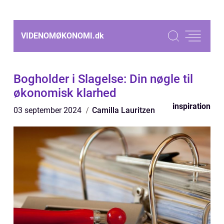
VIDENOMØKONOMI.
dk
Bogholder i Slagelse: Din nøgle til
økonomisk klarhed
inspiration
03 september 2024
Camilla Lauritzen