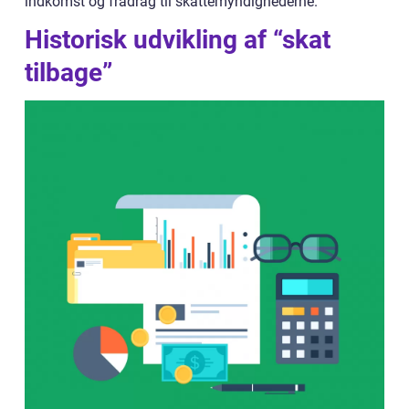
indkomst og fradrag til skattemyndighederne.
Historisk udvikling af “skat
tilbage”