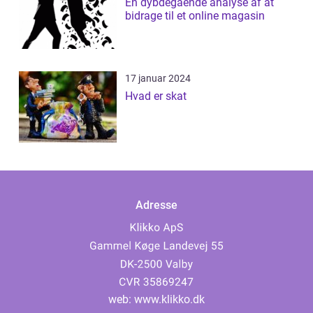
En dybdegående analyse af at
bidrage til et online magasin
17 januar 2024
Hvad er skat
Adresse
web:
www.klikko.dk