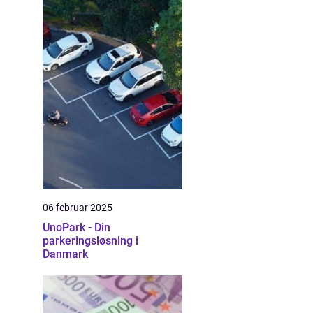
06 februar 2025
UnoPark - Din
parkeringsløsning i
Danmark