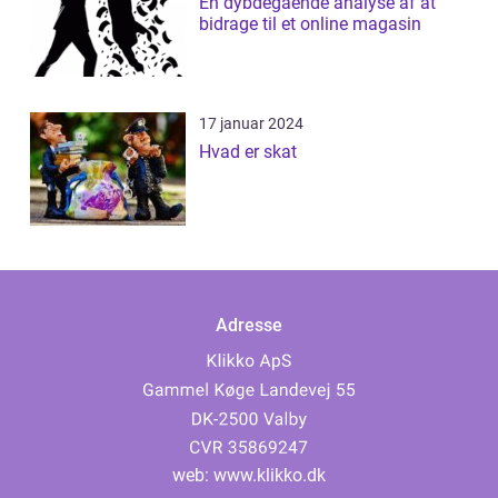
En dybdegående analyse af at
bidrage til et online magasin
17 januar 2024
Hvad er skat
Adresse
web:
www.klikko.dk