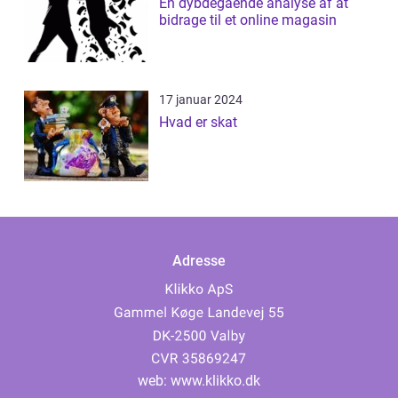
En dybdegående analyse af at
bidrage til et online magasin
17 januar 2024
Hvad er skat
Adresse
web:
www.klikko.dk