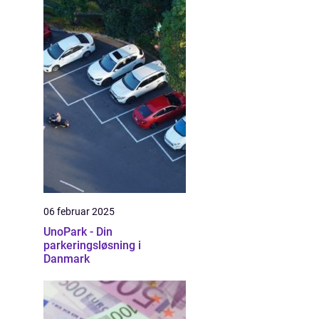
06 februar 2025
UnoPark - Din
parkeringsløsning i
Danmark