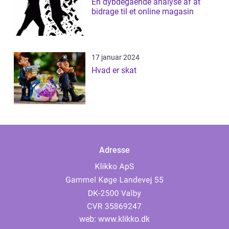
En dybdegående analyse af at
bidrage til et online magasin
17 januar 2024
Hvad er skat
Adresse
web:
www.klikko.dk