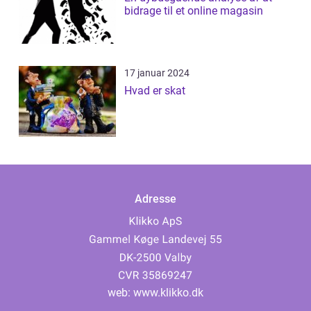
bidrage til et online magasin
17 januar 2024
Hvad er skat
Adresse
web:
www.klikko.dk