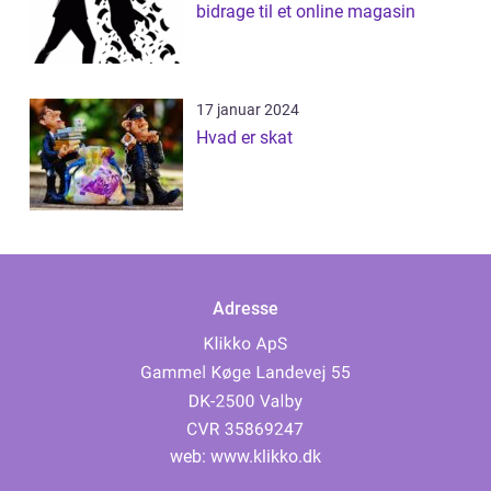
bidrage til et online magasin
17 januar 2024
Hvad er skat
Adresse
web:
www.klikko.dk