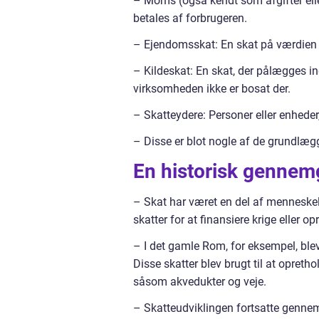
– Moms (også kendt som afgifter eller
betales af forbrugeren.
– Ejendomsskat: En skat på værdien 
– Kildeskat: En skat, der pålægges in
virksomheden ikke er bosat der.
– Skatteydere: Personer eller enheder, 
– Disse er blot nogle af de grundlæg
En historisk gennem
– Skat har været en del af menneskelig
skatter for at finansiere krige eller o
– I det gamle Rom, for eksempel, ble
Disse skatter blev brugt til at opret
såsom akvedukter og veje.
– Skatteudviklingen fortsatte genn