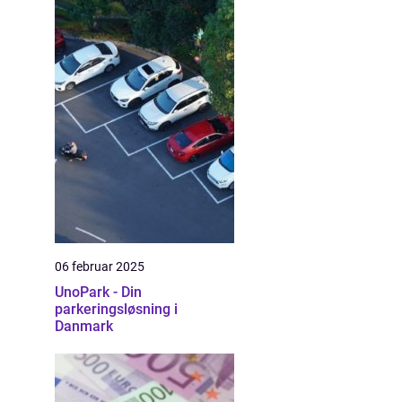
06 februar 2025
UnoPark - Din
parkeringsløsning i
Danmark