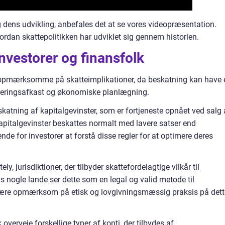
 dens udvikling, anbefales det at se vores videopræsentation.
 hvordan skattepolitikken har udviklet sig gennem historien.
investorer og finansfolk
gt opmærksomme på skatteimplikationer, da beskatning kan have 
steringsafkast og økonomiske planlægning.
eskatning af kapitalgevinster, som er fortjeneste opnået ved salg 
Kapitalgevinster beskattes normalt med lavere satser end
de for investorer at forstå disse regler for at optimere deres
y, jurisdiktioner, der tilbyder skattefordelagtige vilkår til
 nogle lande ser dette som en legal og valid metode til
t være opmærksom på etisk og lovgivningsmæssig praksis på dett
overveje forskellige typer af konti, der tilbydes af