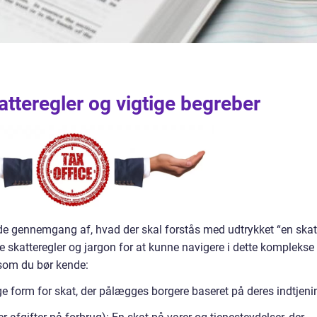
katteregler og vigtige begreber
e gennemgang af, hvad der skal forstås med udtrykket “en skat
e skatteregler og jargon for at kunne navigere i dette komplekse
 som du bør kende:
 form for skat, der pålægges borgere baseret på deres indtjeni