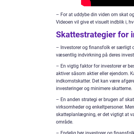
– For at uddybe din viden om skat og
Videoen vil give et visuelt indblik i,
Skattestrategier for 
– Investorer og finansfolk er særli
væsentlig indvirkning på deres inve
– En vigtig faktor for investorer er b
aktiver såsom aktier eller ejendom. 
indkomstskatter. Det kan være afgøren
investeringer og minimere skatterne.
– En anden strategi er brugen af skattel
virksomheder og enkeltpersoner. Mens
skatteplanlægning, er det vigtigt a
område.
– Endelig bør investorer og finansfolk 