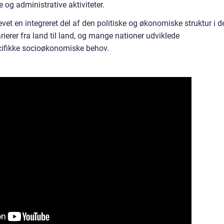
e og administrative aktiviteter.
vet en integreret del af den politiske og økonomiske struktur i d
arierer fra land til land, og mange nationer udviklede
cifikke socioøkonomiske behov.