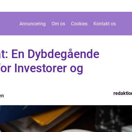
Annoncering
Om os
Cookies
Kontakt os
at: En Dybdegående
r Investorer og
redaktio
en