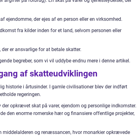
 afgifter på forbrug): En skat på varer og tjenesteydelser, der
af ejendomme, der ejes af en person eller en virksomhed.
dkomst fra kilder inden for et land, selvom personen eller
der er ansvarlige for at betale skatter.
gende begreber, som vi vil uddybe endnu mere i denne artikel.
gang af skatteudviklingen
 historie i årtusinder. I gamle civilisationer blev der indført
pretholde regeringen.
v der opkrævet skat på varer, ejendom og personlige indkomster.
holde den enorme romerske hær og finansiere offentlige projekter,
em middelalderen og renæssancen, hvor monarkier opkrævede