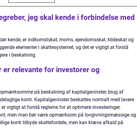
egreber, jeg skal kende i forbindelse med
u bør kende, er indkomstskat, moms, ejendomsskat, kildeskat og
ende elementer i skattesystemet, og det er vigtigt at forstå
ere i beskatning.
r er relevante for investorer og
e opmærksomme på beskatning af kapitalgevinster, brug af
rdelagtige konti. Kapitalgevinster beskattes normalt med lavere
er vigtigt at forstå reglerne for at optimere investeringer.
evant, men man bør være opmærksom på lovgivningsmæssige og
ellige konti tilbyde skattefordele, men kan kræve afkald på