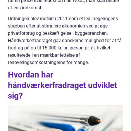
får en procentvis reduktion i den skat, man skal betale
af ens indkomst.
Ordningen blev indført i 2011 som et led i regeringens
stræben efter at stimulere økonomien ved at øge
privatforbrug og beskæftigelse i byggebranchen.
Håndværkerfradraget gav danskerne mulighed for at få
fradrag på op til 15.000 kr. pr. person pr. år, hvilket
resulterede i en mærkbar lettelse af
renoveringsomkostningerne for mange.
Hvordan har
håndværkerfradraget udviklet
sig?