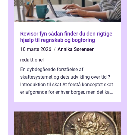
Revisor fyn sådan finder du den rigtige
hjælp til regnskab og bogføring
10 marts 2026
Annika Sørensen
redaktionel
En dybdegående forståelse af
skattesystemet og dets udvikling over tid ?
Introduktion til skat At forstå konceptet skat
er afgørende for enhver borger, men det kan
også være en kompleks og forvirrende...