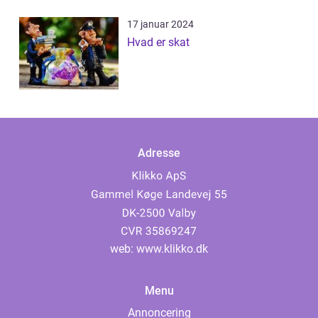
17 januar 2024
Hvad er skat
Adresse
web:
www.klikko.dk
Menu
Annoncering