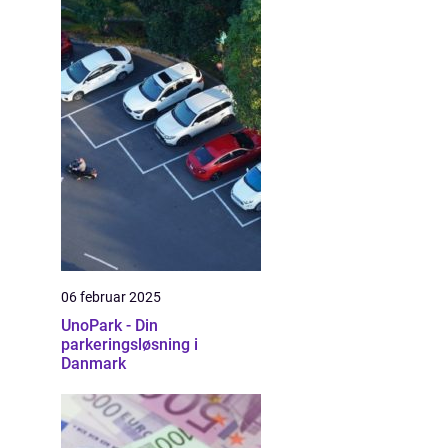
06 februar 2025
UnoPark - Din
parkeringsløsning i
Danmark