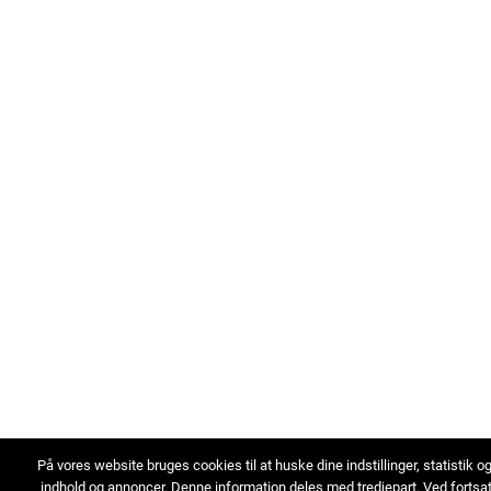
På vores website bruges cookies til at huske dine indstillinger, statistik o
indhold og annoncer. Denne information deles med tredjepart. Ved fortsa