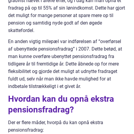
gradvist hævet i årene efter, og i dag kan man opnå et
fradrag på op til 55% af sin lønindkomst. Dette har gjort
det muligt for mange personer at spare mere op til
pension og samtidig nyde godt af den øgede
skattefordel.
En anden vigtig milepæl var indførelsen af “overførsel
af ubenyttede pensionsfradrag” i 2007. Dette betød, at
man kunne overføre ubenyttet pensionsfradrag fra
tidligere år til fremtidige år. Dette åbnede op for mere
fleksibilitet og gjorde det muligt at udnytte fradraget
fuldt ud, selv når man ikke havde mulighed for at
indbetale tilstrækkeligt i et givet år.
Hvordan kan du opnå ekstra
pensionsfradrag?
Der er flere måder, hvorpå du kan opnå ekstra
pensionsfradrag: