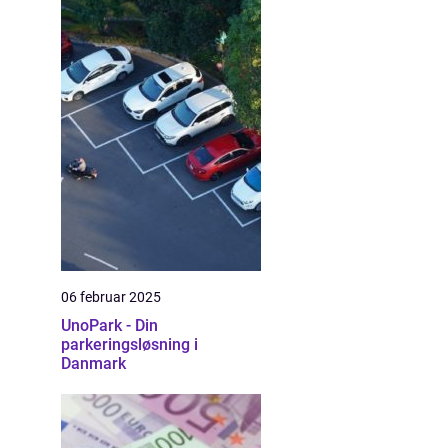
06 februar 2025
UnoPark - Din
parkeringsløsning i
Danmark