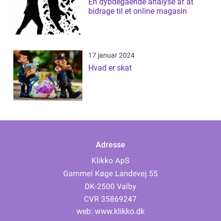
En dybdegående analyse af at
bidrage til et online magasin
17 januar 2024
Hvad er skat
Adresse
web:
www.klikko.dk