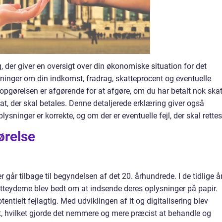
, der giver en oversigt over din økonomiske situation for det
inger om din indkomst, fradrag, skatteprocent og eventuelle
Årsopgørelsen er afgørende for at afgøre, om du har betalt nok skat
kat, der skal betales. Denne detaljerede erklæring giver også
lysninger er korrekte, og om der er eventuelle fejl, der skal rettes
ørelse
r går tilbage til begyndelsen af det 20. århundrede. I de tidlige å
teyderne blev bedt om at indsende deres oplysninger på papir.
ntielt fejlagtig. Med udviklingen af it og digitalisering blev
, hvilket gjorde det nemmere og mere præcist at behandle og