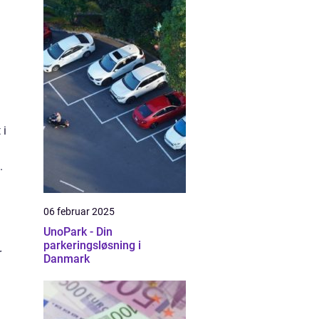
 i
.
06 februar 2025
UnoPark - Din
parkeringsløsning i
r
Danmark