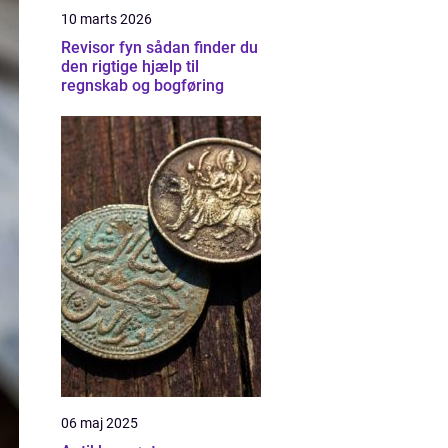
10 marts 2026
Revisor fyn sådan finder du
den rigtige hjælp til
regnskab og bogføring
06 maj 2025