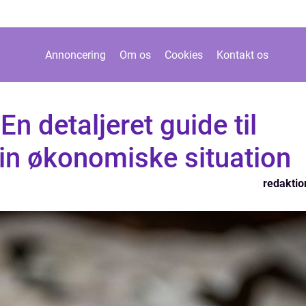
Annoncering
Om os
Cookies
Kontakt os
n detaljeret guide til
din økonomiske situation
redaktio